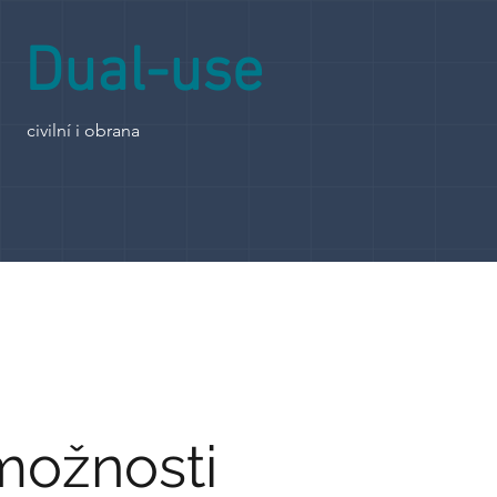
Dual-use
civilní i obrana
možnosti