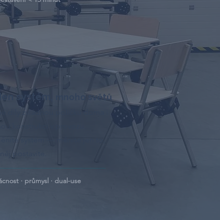
den systém,
mnoho světů
né díly zvládnou poličku doma i
ou konstrukci v provozu.
níte systém — měníte jen to,
 něj postavíte.
nost · průmysl · dual-use