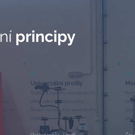
ní
principy
02
03
Univerzální profily
Mo
Trubky a I-profily standardních
Komp
 osy
délek jako stavební prvky.
imbu
, ne jen
Řezání na míru bez speciálního
žádn
ému.
nářadí.
tech
Ocelová trubka · I-profil
Čas 