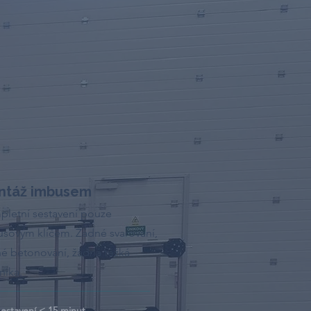
ntáž imbusem
letní sestavení pouze
sovým klíčem. Žádné svařování,
é betonování, žádná těžká
nika.
sestavení < 15 minut