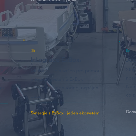
05
06
Integrace ExBox
Je
®
Stej
 na
MOBiLOT je navržen pro přímou
nosn
integraci systémů ExBox
Nemě
ři
— elektro, monitoring, napájení,
co z
data.
Domác
Synergie s ExBox · jeden ekosystém