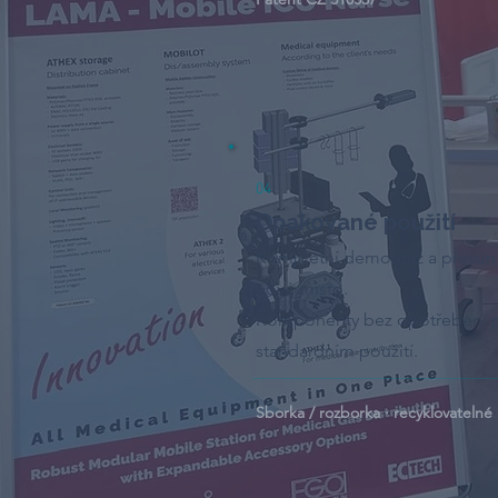
04
Opakované použití
Kompletní demontáž a přesun
nové místo.
Komponenty bez opotřebení p
standardním použití.
Sborka / rozborka · recyklovatelné