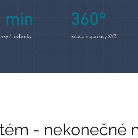
 min
360°
orky / rozborky
rotace
nejen osy XYZ
stém - nekonečné 