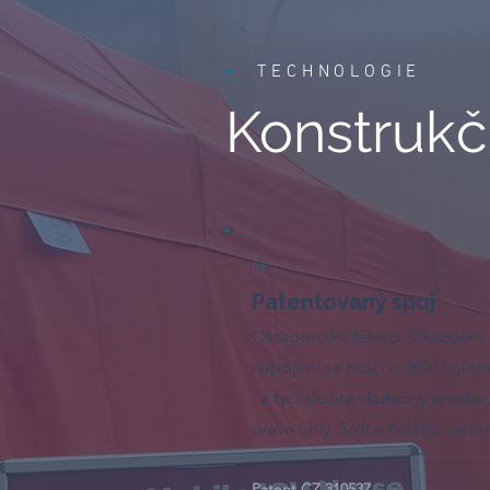
•
TECHNOLOGIE
Konstrukč
01
Patentovaný spoj
Oktagonální těleso. V každém
napojení se otáčí o 360° kolem
- z tyčí složíte skutečný prostor
pravé úhly. Srdce celého syst
Patent CZ 310537