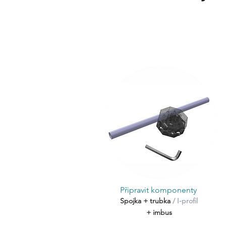
Připravit komponenty
Spojka + trubka
/ I-profil
+ imbus