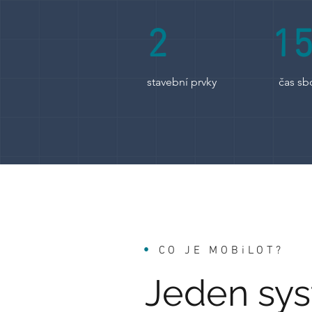
2
15
stavební prvky
čas sb
•
CO JE MOBiLOT
?
Jeden sy