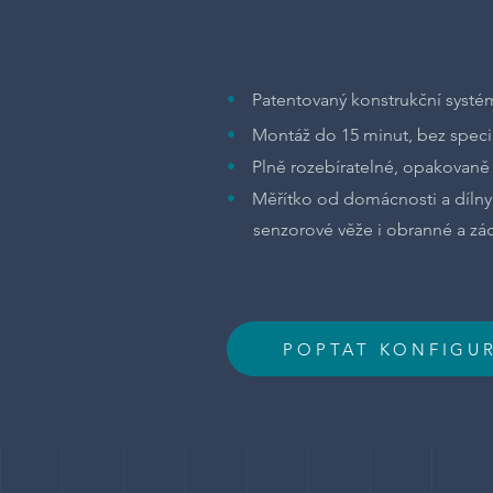
•
Patentovaný konstrukční systém
•
Montáž do 15 minut, bez speci
•
Plně rozebíratelné, opakovaně 
•
Měřítko od domácnosti a dílny
senzorové věže i obranné a zác
POPTAT KONFIGU