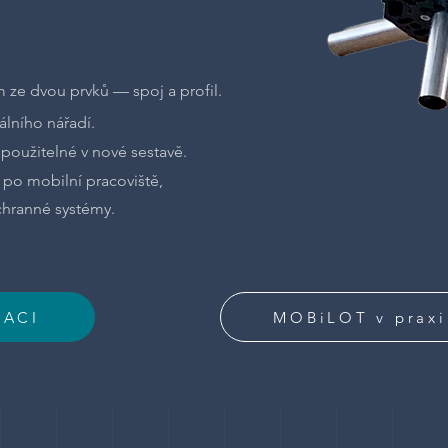
 ze dvou prvků — spoj a profil.
álního nářadí.
použitelné v nové sestavě.
 po mobilní pracoviště,
hranné systémy.
RACI
MOBiLOT v praxi