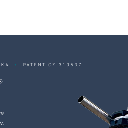
O nás
ExBOX
MOBiLOT
Služby
FAQ
Blog
Kon
ORKA
•
PATENT
CZ
310537
®
ce
v.